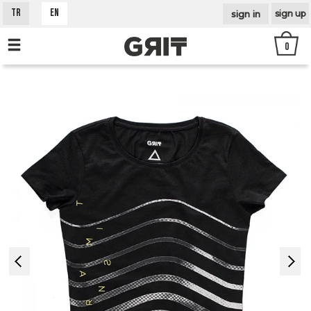
sign in
TR
EN
sign up
0