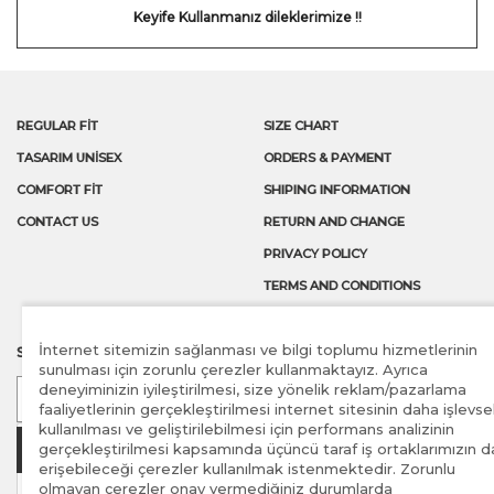
Keyife Kullanmanız dileklerimize !!
REGULAR FİT
SIZE CHART
TASARIM UNİSEX
ORDERS & PAYMENT
COMFORT FİT
SHIPING INFORMATION
CONTACT US
RETURN AND CHANGE
PRIVACY POLICY
TERMS AND CONDITIONS
İnternet sitemizin sağlanması ve bilgi toplumu hizmetlerinin
SUBSCRIBE TO OUR LATEST NEWS AND OFFERS
sunulması için zorunlu çerezler kullanmaktayız. Ayrıca
deneyiminizin iyileştirilmesi, size yönelik reklam/pazarlama
faaliyetlerinin gerçekleştirilmesi internet sitesinin daha işlevse
kullanılması ve geliştirilebilmesi için performans analizinin
Send
gerçekleştirilmesi kapsamında üçüncü taraf iş ortaklarımızın d
erişebileceği çerezler kullanılmak istenmektedir. Zorunlu
olmayan çerezler onay vermediğiniz durumlarda