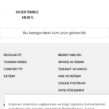
Golden Triangle
649,90 TL
Bu kategorideki tüm ürün gösterildi.
REGULAR FİT
BEDEN TABLOSU
TASARIM UNİSEX
SIPARIŞ VE ÖDEME
COMFORT FİT
TESLIMAT VE KARGO
İLETIŞIM
İADE VE DEĞIŞIM
GIZLILIK POLITIKASI
SATIŞ SÖZLEŞMESİ
İnternet sitemizin sağlanması ve bilgi toplumu hizmetlerinin
KAMPANYA VE FIRSATLARDAN İLK SİZİN HABERİNİZ OLSUN
sunulması için zorunlu çerezler kullanmaktayız. Ayrıca