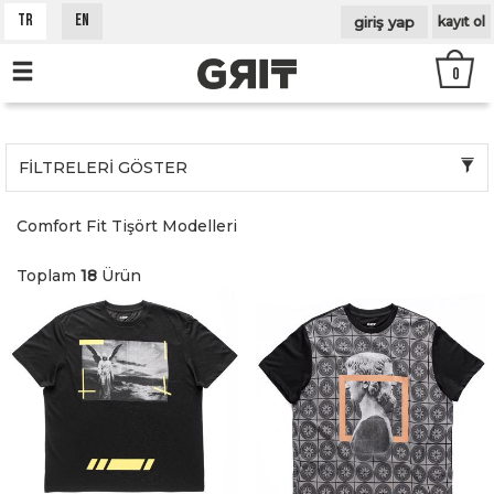
gi̇ri̇ş yap
TR
EN
kayıt ol
0
FİLTRELERİ GÖSTER
Comfort Fit Tişört Modelleri
Toplam
18
Ürün