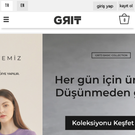
gi̇ri̇ş yap
TR
EN
kayıt ol
0