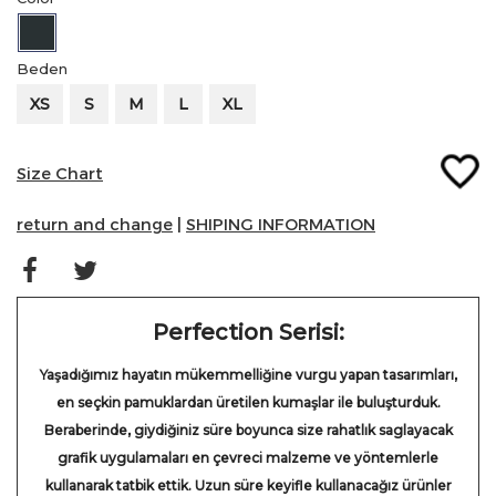
Antrasit
Anthracite
Beden
XS
S
M
L
XL
Size Chart
return and change
|
SHIPING INFORMATION
Perfection Serisi:
Yaşadığımız hayatın mükemmelliğine vurgu yapan tasarımları,
en seçkin pamuklardan üretilen kumaşlar ile buluşturduk.
Beraberinde, giydiğiniz süre boyunca size rahatlık saglayacak
grafik uygulamaları en çevreci malzeme ve yöntemlerle
kullanarak tatbik ettik. Uzun süre keyifle kullanacağız ürünler