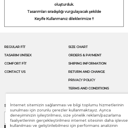
oluşturduk.
Tasarımları sıradışılığı vurgulayacak şekilde
Keyife Kullanmanız dileklerimize !!
REGULAR FİT
SIZE CHART
TASARIM UNİSEX
ORDERS & PAYMENT
COMFORT FİT
SHIPING INFORMATION
CONTACT US
RETURN AND CHANGE
PRIVACY POLICY
TERMS AND CONDITIONS
İnternet sitemizin sağlanması ve bilgi toplumu hizmetlerinin
SUBSCRIBE TO OUR LATEST NEWS AND OFFERS
sunulması için zorunlu çerezler kullanmaktayız. Ayrıca
deneyiminizin iyileştirilmesi, size yönelik reklam/pazarlama
faaliyetlerinin gerçekleştirilmesi internet sitesinin daha işlevse
kullanılması ve geliştirilebilmesi için performans analizinin