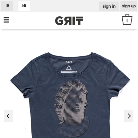
sign in
TR
EN
sign up
0