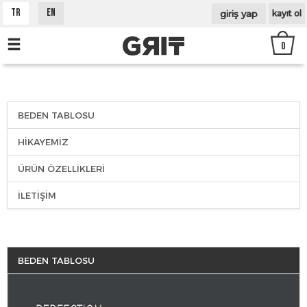
gi̇ri̇ş yap
TR
EN
kayıt ol
0
BEDEN TABLOSU
HİKAYEMİZ
ÜRÜN ÖZELLİKLERİ
İLETİŞİM
BEDEN TABLOSU